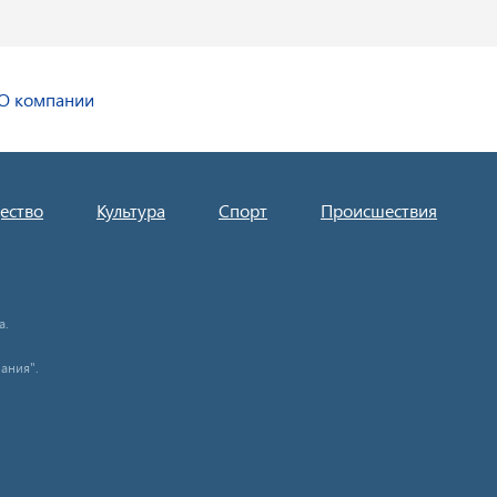
О компании
ество
Культура
Спорт
Происшествия
а.
ания".