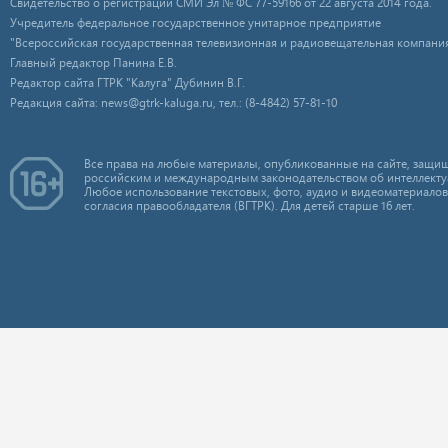
Свидетельство о регистрации СМИ Эл № ФС 77-59166 от 22 августа 2014 года.
Учредитель федеральное государственное унитарное предприятие
"Всероссийская государственная телевизионная и радиовещательная компания
Главный редактор Панина Е.В.
Редактор сайта ГТРК "Калуга" Дубинин В.Г.
Редакция сайта: news@gtrk-kaluga.ru, тел.: (8-4842) 57-81-10
Все права на любые материалы, опубликованные на сайте, защищ
российским и международным законодательством об интеллекту
Любое использование текстовых, фото, аудио и видеоматериалов
согласия правообладателя (ВГТРК). Для детей старше 16 лет.