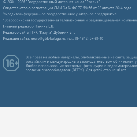
© 2001 - 2026 "Государственный интернет-канал "Россия".
Свидетельство о регистрации СМИ Эл № ФС 77-59166 от 22 августа 2014 года.
Учредитель федеральное государственное унитарное предприятие
"Всероссийская государственная телевизионная и радиовещательная компания
Главный редактор Панина Е.В.
Редактор сайта ГТРК "Калуга" Дубинин В.Г.
Редакция сайта: news@gtrk-kaluga.ru, тел.: (8-4842) 57-81-10
Все права на любые материалы, опубликованные на сайте, защищ
российским и международным законодательством об интеллекту
Любое использование текстовых, фото, аудио и видеоматериалов
согласия правообладателя (ВГТРК). Для детей старше 16 лет.