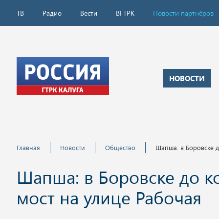
ТВ
Радио
Вести
ВГТРК
Новости партнёров
НОВОСТИ
Главная
Новости
Общество
Шапша: в Боровске д
Шапша: в Боровске до к
мост на улице Рабочая