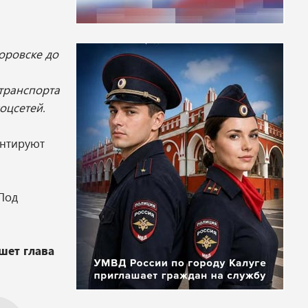
оровске до
транспорта
оцсетей.
онтируют
Под
шет глава