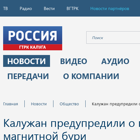
ТВ
Радио
Вести
ВГТРК
Новости партнёров
НОВОСТИ
ВИДЕО
АУДИО
ПЕРЕДАЧИ
О КОМПАНИИ
Главная
Новости
Общество
Калужан предупредили 
Калужан предупредили о 
магнитной бури