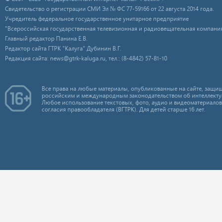
Свидетельство о регистрации СМИ Эл № ФС 77-59166 от 22 августа 2014 года.
Учредитель федеральное государственное унитарное предприятие
"Всероссийская государственная телевизионная и радиовещательная компания
Главный редактор Панина Е.В.
Редактор сайта ГТРК "Калуга" Дубинин В.Г.
Редакция сайта: news@gtrk-kaluga.ru, тел.: (8-4842) 57-81-10
Все права на любые материалы, опубликованные на сайте, защищ
российским и международным законодательством об интеллекту
Любое использование текстовых, фото, аудио и видеоматериалов
согласия правообладателя (ВГТРК). Для детей старше 16 лет.