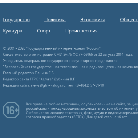
Государство
Политика
Экономика
Общест
Культура
Спорт
Происшествия
© 2001 - 2026 "Государственный интернет-канал "Россия".
Свидетельство о регистрации СМИ Эл № ФС 77-59166 от 22 августа 2014 года.
Учредитель федеральное государственное унитарное предприятие
"Всероссийская государственная телевизионная и радиовещательная компания
Главный редактор Панина Е.В.
Редактор сайта ГТРК "Калуга" Дубинин В.Г.
Редакция сайта: news@gtrk-kaluga.ru, тел.: (8-4842) 57-81-10
Все права на любые материалы, опубликованные на сайте, защищ
российским и международным законодательством об интеллекту
Любое использование текстовых, фото, аудио и видеоматериалов
согласия правообладателя (ВГТРК). Для детей старше 16 лет.