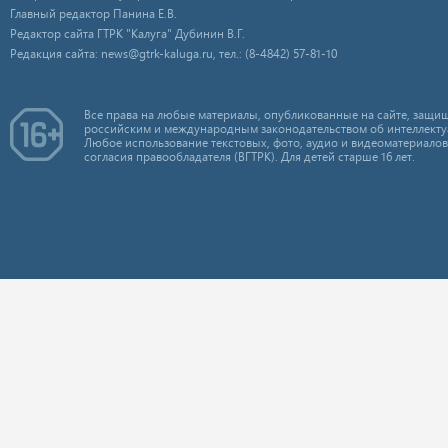
Главный редактор Панина Е.В.
Редактор сайта ГТРК "Калуга" Дубинин В.Г.
Редакция сайта: news@gtrk-kaluga.ru, тел.: (8-4842) 57-81-10
Все права на любые материалы, опубликованные на сайте, защищ
российским и международным законодательством об интеллекту
Любое использование текстовых, фото, аудио и видеоматериалов
согласия правообладателя (ВГТРК). Для детей старше 16 лет.