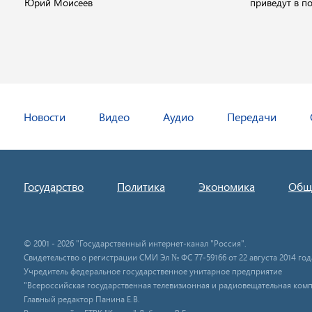
Юрий Моисеев
приведут в п
Новости
Видео
Аудио
Передачи
Государство
Политика
Экономика
Общ
© 2001 - 2026 "Государственный интернет-канал "Россия".
Свидетельство о регистрации СМИ Эл № ФС 77-59166 от 22 августа 2014 год
Учредитель федеральное государственное унитарное предприятие
"Всероссийская государственная телевизионная и радиовещательная комп
Главный редактор Панина Е.В.