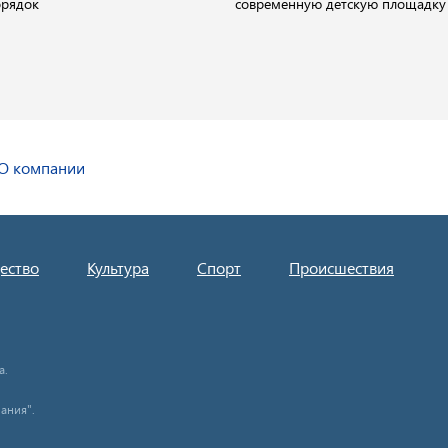
орядок
современную детскую площадку
О компании
ество
Культура
Спорт
Происшествия
а.
ания".