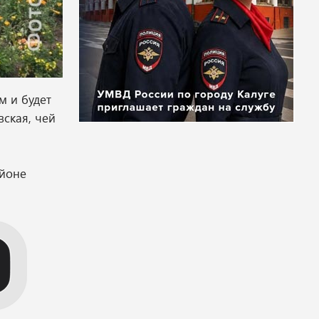
 и будет
ская, чей
айоне