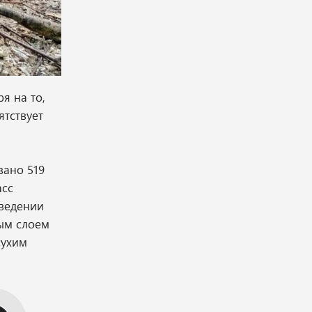
я на то,
ятствует
вано 519
асс
зведении
ым слоем
сухим