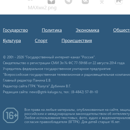
Государство
Политика
Экономика
Общест
Культура
Спорт
Происшествия
© 2001 - 2026 "Государственный интернет-канал "Россия".
Свидетельство о регистрации СМИ Эл № ФС 77-59166 от 22 августа 2014 года.
Учредитель федеральное государственное унитарное предприятие
"Всероссийская государственная телевизионная и радиовещательная компания
Главный редактор Панина Е.В.
Редактор сайта ГТРК "Калуга" Дубинин В.Г.
Редакция сайта: news@gtrk-kaluga.ru, тел.: (8-4842) 57-81-10
Все права на любые материалы, опубликованные на сайте, защищ
российским и международным законодательством об интеллекту
Любое использование текстовых, фото, аудио и видеоматериалов
согласия правообладателя (ВГТРК). Для детей старше 16 лет.