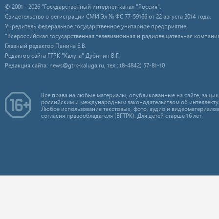
© 2001 - 2026 "Государственный интернет-канал "Россия".
Свидетельство о регистрации СМИ Эл № ФС 77-59166 от 22 августа 2014 года.
Учредитель федеральное государственное унитарное предприятие
"Всероссийская государственная телевизионная и радиовещательная компания
Главный редактор Панина Е.В.
Редактор сайта ГТРК "Калуга" Дубинин В.Г.
Редакция сайта: news@gtrk-kaluga.ru, тел.: (8-4842) 57-81-10
Все права на любые материалы, опубликованные на сайте, защищ
российским и международным законодательством об интеллекту
Любое использование текстовых, фото, аудио и видеоматериалов
согласия правообладателя (ВГТРК). Для детей старше 16 лет.