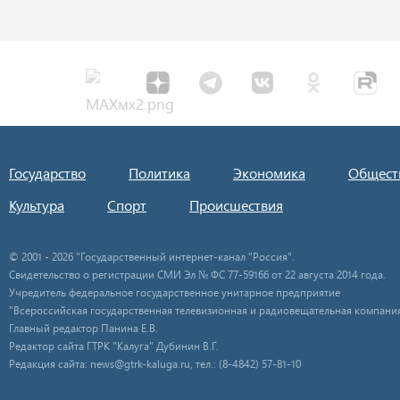
Государство
Политика
Экономика
Общест
Культура
Спорт
Происшествия
© 2001 - 2026 "Государственный интернет-канал "Россия".
Свидетельство о регистрации СМИ Эл № ФС 77-59166 от 22 августа 2014 года.
Учредитель федеральное государственное унитарное предприятие
"Всероссийская государственная телевизионная и радиовещательная компания
Главный редактор Панина Е.В.
Редактор сайта ГТРК "Калуга" Дубинин В.Г.
Редакция сайта: news@gtrk-kaluga.ru, тел.: (8-4842) 57-81-10