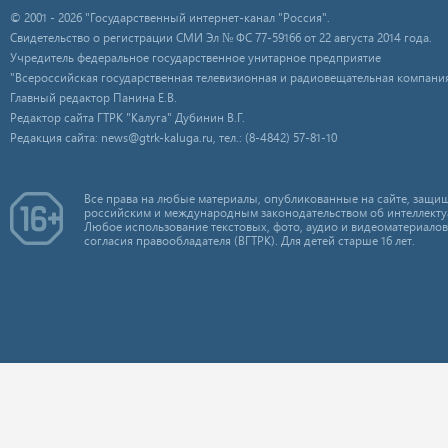
© 2001 - 2026 "Государственный интернет-канал "Россия".
Свидетельство о регистрации СМИ Эл № ФС 77-59166 от 22 августа 2014 года.
Учредитель федеральное государственное унитарное предприятие
"Всероссийская государственная телевизионная и радиовещательная компания
Главный редактор Панина Е.В.
Редактор сайта ГТРК "Калуга" Дубинин В.Г.
Редакция сайта: news@gtrk-kaluga.ru, тел.: (8-4842) 57-81-10
Все права на любые материалы, опубликованные на сайте, защищ
российским и международным законодательством об интеллекту
Любое использование текстовых, фото, аудио и видеоматериалов
согласия правообладателя (ВГТРК). Для детей старше 16 лет.