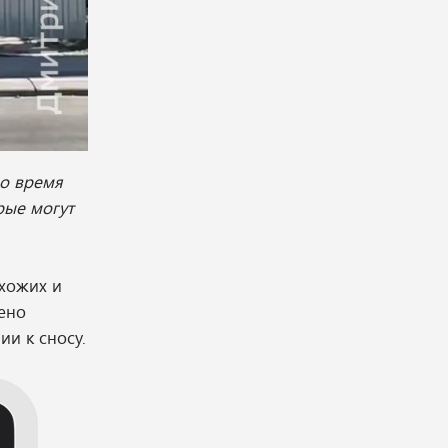
Во время
рые могут
охожих и
лено
и к сносу.