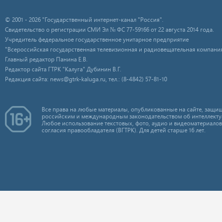
© 2001 - 2026 "Государственный интернет-канал "Россия".
Свидетельство о регистрации СМИ Эл № ФС 77-59166 от 22 августа 2014 года.
Учредитель федеральное государственное унитарное предприятие
"Всероссийская государственная телевизионная и радиовещательная компания
Главный редактор Панина Е.В.
Редактор сайта ГТРК "Калуга" Дубинин В.Г.
Редакция сайта: news@gtrk-kaluga.ru, тел.: (8-4842) 57-81-10
Все права на любые материалы, опубликованные на сайте, защищ
российским и международным законодательством об интеллекту
Любое использование текстовых, фото, аудио и видеоматериалов
согласия правообладателя (ВГТРК). Для детей старше 16 лет.