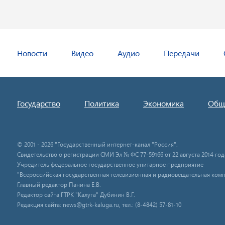
Новости
Видео
Аудио
Передачи
Государство
Политика
Экономика
Общ
© 2001 - 2026 "Государственный интернет-канал "Россия".
Свидетельство о регистрации СМИ Эл № ФС 77-59166 от 22 августа 2014 год
Учредитель федеральное государственное унитарное предприятие
"Всероссийская государственная телевизионная и радиовещательная комп
Главный редактор Панина Е.В.
Редактор сайта ГТРК "Калуга" Дубинин В.Г.
Редакция сайта: news@gtrk-kaluga.ru, тел.: (8-4842) 57-81-10