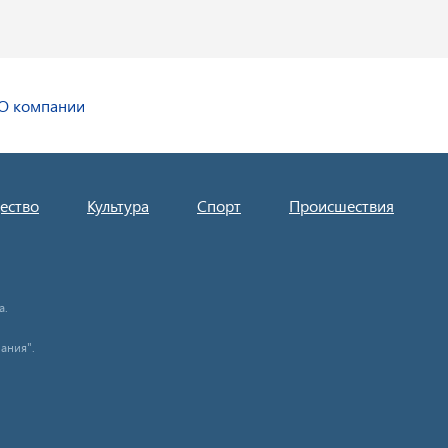
О компании
ество
Культура
Спорт
Происшествия
а.
ания".