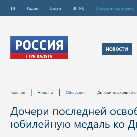
ТВ
Радио
Вести
ВГТРК
Новости партнёров
НОВОСТИ
Главная
Новости
Общество
Дочери последней о
Дочери последней осво
юбилейную медаль ко 