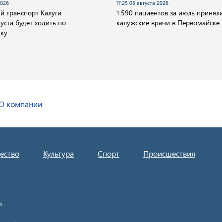
2026
17:25 05 августа 2026
 транспорт Калуги
1 590 пациентов за июль принял
уста будет ходить по
калужские врачи в Первомайске
ику
О компании
ество
Культура
Спорт
Происшествия
а.