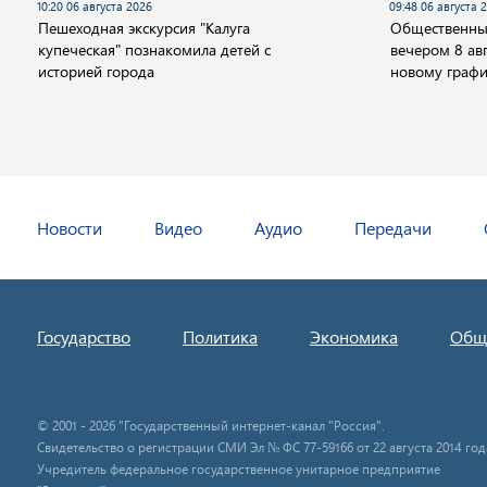
10:20 06 августа 2026
09:48 06 августа 
Пешеходная экскурсия "Калуга
Общественный
купеческая" познакомила детей с
вечером 8 авг
историей города
новому граф
Новости
Видео
Аудио
Передачи
Государство
Политика
Экономика
Общ
© 2001 - 2026 "Государственный интернет-канал "Россия".
Свидетельство о регистрации СМИ Эл № ФС 77-59166 от 22 августа 2014 год
Учредитель федеральное государственное унитарное предприятие