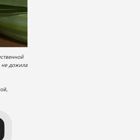
ественной
ь не дожила
ой,