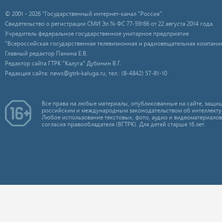
© 2001 - 2026 "Государственный интернет-канал "Россия".
Свидетельство о регистрации СМИ Эл № ФС 77-59166 от 22 августа 2014 года.
Учредитель федеральное государственное унитарное предприятие
"Всероссийская государственная телевизионная и радиовещательная компания
Главный редактор Панина Е.В.
Редактор сайта ГТРК "Калуга" Дубинин В.Г.
Редакция сайта: news@gtrk-kaluga.ru, тел.: (8-4842) 57-81-10
Все права на любые материалы, опубликованные на сайте, защищ
российским и международным законодательством об интеллекту
Любое использование текстовых, фото, аудио и видеоматериалов
согласия правообладателя (ВГТРК). Для детей старше 16 лет.