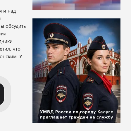
уги над
н
ны обсудить
чил
дники
тил, что
онским. У