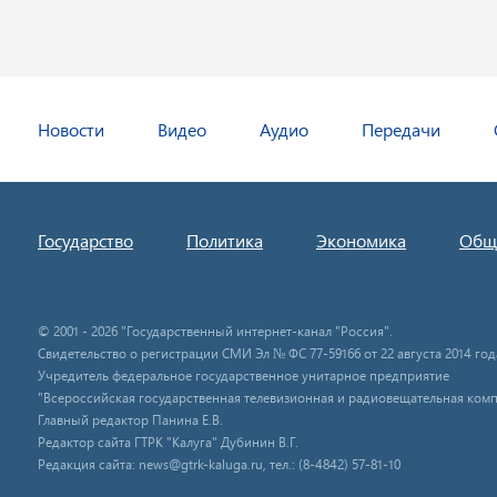
Новости
Видео
Аудио
Передачи
Государство
Политика
Экономика
Общ
© 2001 - 2026 "Государственный интернет-канал "Россия".
Свидетельство о регистрации СМИ Эл № ФС 77-59166 от 22 августа 2014 год
Учредитель федеральное государственное унитарное предприятие
"Всероссийская государственная телевизионная и радиовещательная комп
Главный редактор Панина Е.В.
Редактор сайта ГТРК "Калуга" Дубинин В.Г.
Редакция сайта: news@gtrk-kaluga.ru, тел.: (8-4842) 57-81-10