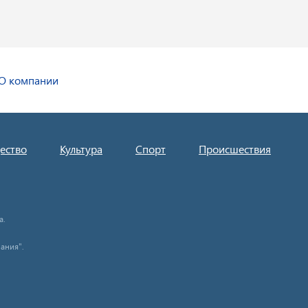
О компании
ество
Культура
Спорт
Происшествия
а.
ания".