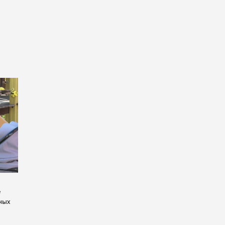
е
ных