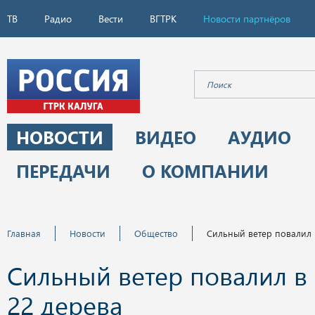
ТВ
Радио
Вести
ВГТРК
Новости партнёров
НОВОСТИ
ВИДЕО
АУДИО
ПЕРЕДАЧИ
О КОМПАНИИ
Главная
Новости
Общество
Сильный ветер повалил 
Сильный ветер повалил в 
22 дерева