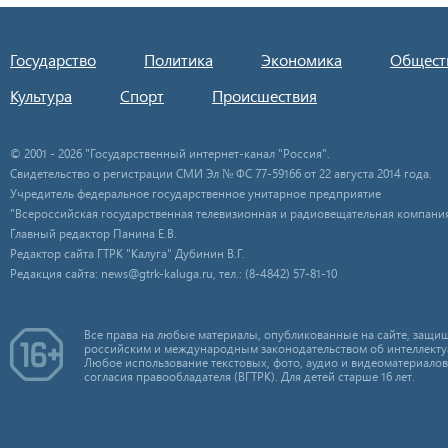
Государство
Политика
Экономика
Общест
Культура
Спорт
Происшествия
© 2001 - 2026 "Государственный интернет-канал "Россия".
Свидетельство о регистрации СМИ Эл № ФС 77-59166 от 22 августа 2014 года.
Учредитель федеральное государственное унитарное предприятие
"Всероссийская государственная телевизионная и радиовещательная компания
Главный редактор Панина Е.В.
Редактор сайта ГТРК "Калуга" Дубинин В.Г.
Редакция сайта: news@gtrk-kaluga.ru, тел.: (8-4842) 57-81-10
Все права на любые материалы, опубликованные на сайте, защищ
российским и международным законодательством об интеллекту
Любое использование текстовых, фото, аудио и видеоматериалов
согласия правообладателя (ВГТРК). Для детей старше 16 лет.