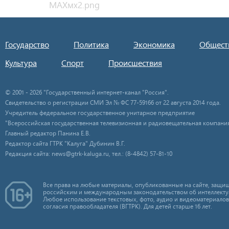
Государство
Политика
Экономика
Общест
Культура
Спорт
Происшествия
© 2001 - 2026 "Государственный интернет-канал "Россия".
Свидетельство о регистрации СМИ Эл № ФС 77-59166 от 22 августа 2014 года.
Учредитель федеральное государственное унитарное предприятие
"Всероссийская государственная телевизионная и радиовещательная компания
Главный редактор Панина Е.В.
Редактор сайта ГТРК "Калуга" Дубинин В.Г.
Редакция сайта: news@gtrk-kaluga.ru, тел.: (8-4842) 57-81-10
Все права на любые материалы, опубликованные на сайте, защищ
российским и международным законодательством об интеллекту
Любое использование текстовых, фото, аудио и видеоматериалов
согласия правообладателя (ВГТРК). Для детей старше 16 лет.