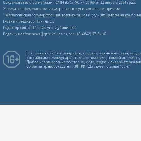
Свидетельство о регистрации СМИ Эл № ФС 77-59166 от 22 августа 2014 года.
Учредитель федеральное государственное унитарное предприятие
"Всероссийская государственная телевизионная и радиовещательная компания
Главный редактор Панина Е.В.
Редактор сайта ГТРК "Калуга" Дубинин В.Г.
Редакция сайта: news@gtrk-kaluga.ru, тел.: (8-4842) 57-81-10
Все права на любые материалы, опубликованные на сайте, защищ
российским и международным законодательством об интеллекту
Любое использование текстовых, фото, аудио и видеоматериалов
согласия правообладателя (ВГТРК). Для детей старше 16 лет.