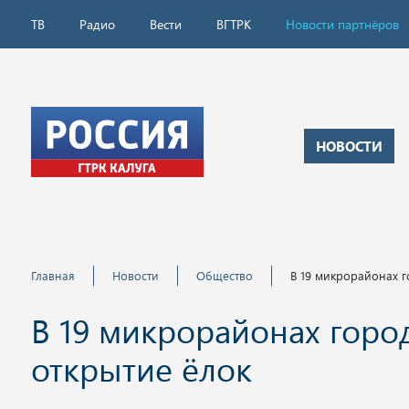
ТВ
Радио
Вести
ВГТРК
Новости партнёров
НОВОСТИ
Главная
Новости
Общество
В 19 микрорайонах г
В 19 микрорайонах горо
открытие ёлок