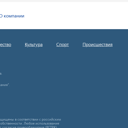
О компании
ество
Культура
Спорт
Происшествия
а.
ания".
защищены в соответствии с российским
собственности. Любое использование
с согласия правообладателя (ВГТРК).