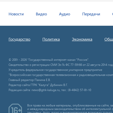
Новости
Видео
Аудио
Передачи
Государство
Политика
Экономика
Общ
© 2001 - 2026 "Государственный интернет-канал "Россия".
Свидетельство о регистрации СМИ Эл № ФС 77-59166 от 22 августа 2014 год
Учредитель федеральное государственное унитарное предприятие
"Всероссийская государственная телевизионная и радиовещательная комп
Главный редактор Панина Е.В.
Редактор сайта ГТРК "Калуга" Дубинин В.Г.
Редакция сайта: news@gtrk-kaluga.ru, тел.: (8-4842) 57-81-10
Все права на любые материалы, опубликованные на сайте, 
и международным законодательством об интеллектуальной 
текстовых, фото, аудио и видеоматериалов возможно только 