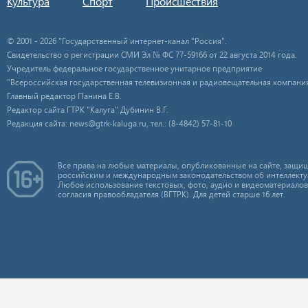
Культура
Спорт
Происшествия
© 2001 - 2026 "Государственный интернет-канал "Россия".
Свидетельство о регистрации СМИ Эл № ФС 77-59166 от 22 августа 2014 года.
Учредитель федеральное государственное унитарное предприятие
"Всероссийская государственная телевизионная и радиовещательная компания
Главный редактор Панина Е.В.
Редактор сайта ГТРК "Калуга" Дубинин В.Г.
Редакция сайта: news@gtrk-kaluga.ru, тел.: (8-4842) 57-81-10
Все права на любые материалы, опубликованные на сайте, защищ
российским и международным законодательством об интеллекту
Любое использование текстовых, фото, аудио и видеоматериалов
согласия правообладателя (ВГТРК). Для детей старше 16 лет.