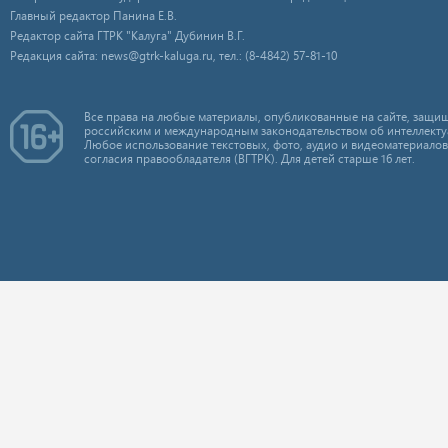
Главный редактор Панина Е.В.
Редактор сайта ГТРК "Калуга" Дубинин В.Г.
Редакция сайта: news@gtrk-kaluga.ru, тел.: (8-4842) 57-81-10
Все права на любые материалы, опубликованные на сайте, защищ
российским и международным законодательством об интеллекту
Любое использование текстовых, фото, аудио и видеоматериалов
согласия правообладателя (ВГТРК). Для детей старше 16 лет.