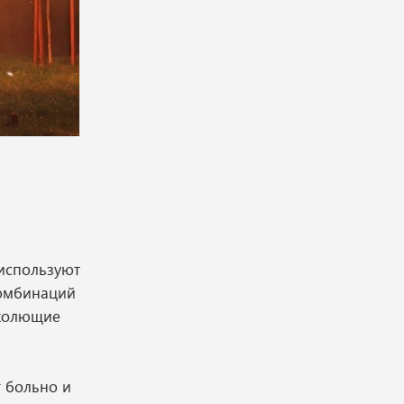
 используют
комбинаций
 колющие
т больно и