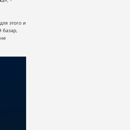
а», -
для этого и
 базар,
 не