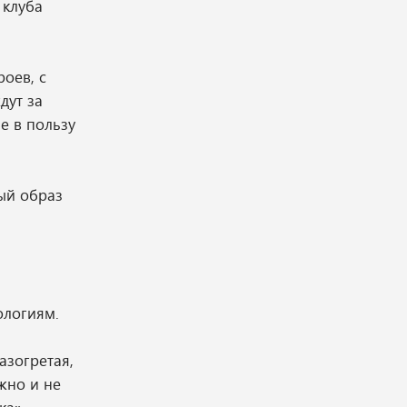
 клуба
оев, с
дут за
е в пользу
вый образ
ологиям.
азогретая,
жно и не