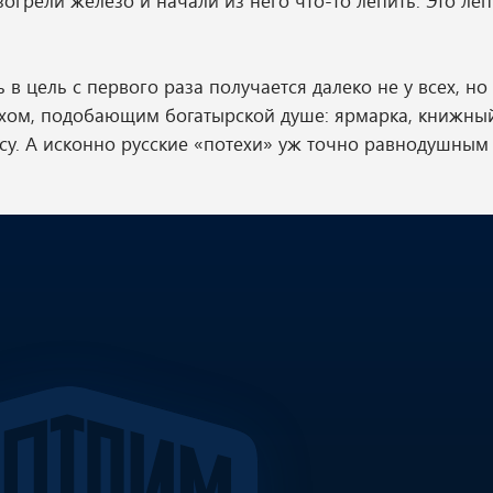
огрели железо и начали из него что-то лепить. Это лепк
 в цель с первого раза получается далеко не у всех, но 
ахом, подобающим богатырской душе: ярмарка, книжный
усу. А исконно русские «потехи» уж точно равнодушным