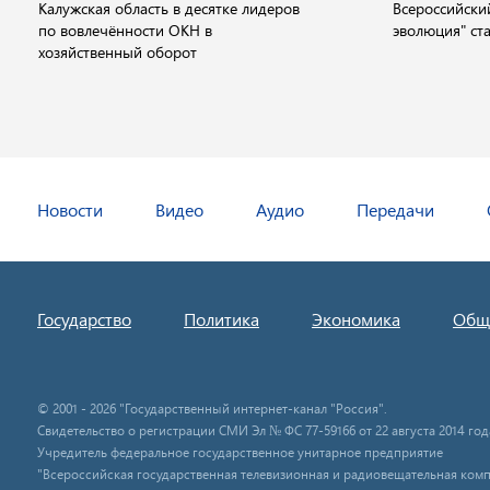
Калужская область в десятке лидеров
Всероссийски
по вовлечённости ОКН в
эволюция" ста
хозяйственный оборот
Новости
Видео
Аудио
Передачи
Государство
Политика
Экономика
Общ
© 2001 - 2026 "Государственный интернет-канал "Россия".
Свидетельство о регистрации СМИ Эл № ФС 77-59166 от 22 августа 2014 год
Учредитель федеральное государственное унитарное предприятие
"Всероссийская государственная телевизионная и радиовещательная комп