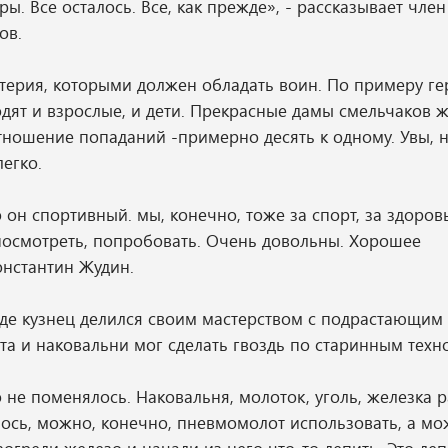
. Все осталось. Все, как прежде», - рассказывает член
ов.
терия, которыми должен обладать воин. По примеру гер
дят и взрослые, и дети. Прекрасные дамы смельчаков ж
тношение попаданий -примерно десять к одному. Увы, н
егко.
о он спортивный. мы, конечно, тоже за спорт, за здоро
посмотреть, попробовать. Очень довольны. Хорошее
онстантин Жудин.
где кузнец делился своим мастерством с подрастающим
и наковальни мог сделать гвоздь по старинным техн
 не поменялось. Наковальня, молоток, уголь, железка р
ось, можно, конечно, пневмомолот использовать, а мо