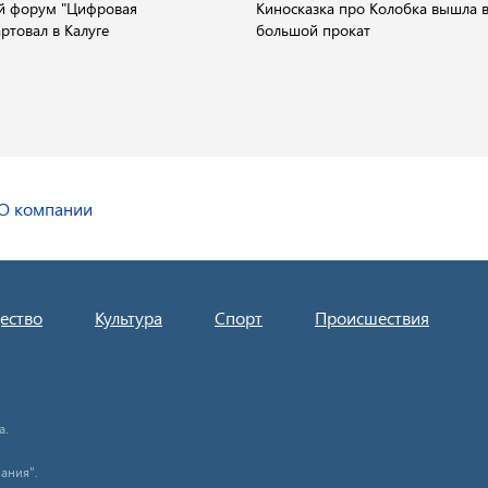
й форум "Цифровая
Киносказка про Колобка вышла 
ртовал в Калуге
большой прокат
О компании
ество
Культура
Спорт
Происшествия
а.
ания".