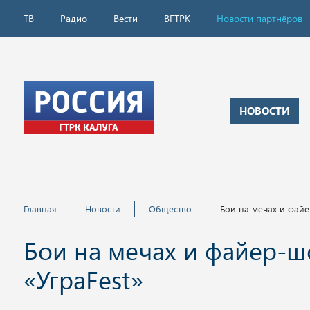
ТВ
Радио
Вести
ВГТРК
Новости партнёров
НОВОСТИ
Главная
Новости
Общество
Бои на мечах и файе
Бои на мечах и файер-шо
«УграFest»