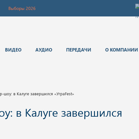
Выборы 2026
ВИДЕО
АУДИО
ПЕРЕДАЧИ
О КОМПАНИИ
р-шоу: в Калуге завершился «УграFest»
у: в Калуге завершился