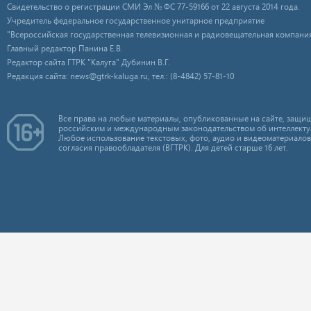
Свидетельство о регистрации СМИ Эл № ФС 77-59166 от 22 августа 2014 года.
Учредитель федеральное государственное унитарное предприятие
"Всероссийская государственная телевизионная и радиовещательная компания
Главный редактор Панина Е.В.
Редактор сайта ГТРК "Калуга" Дубинин В.Г.
Редакция сайта: news@gtrk-kaluga.ru, тел.: (8-4842) 57-81-10
Все права на любые материалы, опубликованные на сайте, защищ
российским и международным законодательством об интеллекту
Любое использование текстовых, фото, аудио и видеоматериалов
согласия правообладателя (ВГТРК). Для детей старше 16 лет.