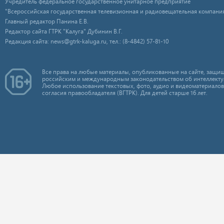
Учредитель федеральное государственное унитарное предприятие
"Всероссийская государственная телевизионная и радиовещательная компания
Главный редактор Панина Е.В.
Редактор сайта ГТРК "Калуга" Дубинин В.Г.
Редакция сайта: news@gtrk-kaluga.ru, тел.: (8-4842) 57-81-10
Все права на любые материалы, опубликованные на сайте, защищ
российским и международным законодательством об интеллекту
Любое использование текстовых, фото, аудио и видеоматериалов
согласия правообладателя (ВГТРК). Для детей старше 16 лет.