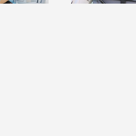
2026
17:04 06 августа 2026
области впервые провели
В калужской областной больниц
анную операцию на
появилась няня для новорожден
О компании
ество
Культура
Спорт
Происшествия
а.