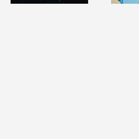
22:24 06 августа 2026
17:52 06 августа 
Ливневый дождь с грозой местами
В Калужской 
пройдёт по Калужской области
роботизиров
печени
Новости
Видео
Аудио
Передачи
Государство
Политика
Экономика
Общ
© 2001 - 2026 "Государственный интернет-канал "Россия".
Свидетельство о регистрации СМИ Эл № ФС 77-59166 от 22 августа 2014 год