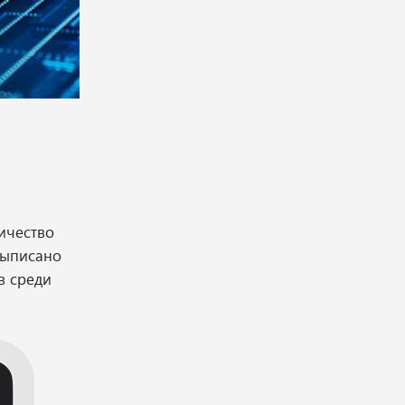
ичество
выписано
в среди