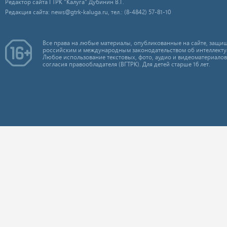
Редактор сайта ГТРК "Калуга" Дубинин В.Г.
Редакция сайта: news@gtrk-kaluga.ru, тел.: (8-4842) 57-81-10
Все права на любые материалы, опубликованные на сайте, защищ
российским и международным законодательством об интеллекту
Любое использование текстовых, фото, аудио и видеоматериалов
согласия правообладателя (ВГТРК). Для детей старше 16 лет.