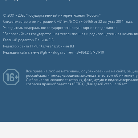
© 2001 - 2026 "Государственный интернет-канал "Россия".
Свидетельство о регистрации СМИ Эл № ФС 77-59166 от 22 августа 2014 года.
Учредитель федеральное государственное унитарное предприятие
"Всероссийская государственная телевизионная и радиовещательная компания
Главный редактор Панина Е.В.
Редактор сайта ГТРК "Калуга" Дубинин В.Г.
Редакция сайта: news@gtrk-kaluga.ru, тел.: (8-4842) 57-81-10
Все права на любые материалы, опубликованные на сайте, защищ
российским и международным законодательством об интеллекту
Любое использование текстовых, фото, аудио и видеоматериалов
согласия правообладателя (ВГТРК). Для детей старше 16 лет.