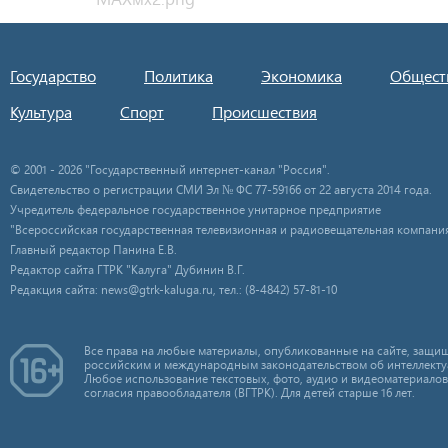
Государство
Политика
Экономика
Общест
Культура
Спорт
Происшествия
© 2001 - 2026 "Государственный интернет-канал "Россия".
Свидетельство о регистрации СМИ Эл № ФС 77-59166 от 22 августа 2014 года.
Учредитель федеральное государственное унитарное предприятие
"Всероссийская государственная телевизионная и радиовещательная компания
Главный редактор Панина Е.В.
Редактор сайта ГТРК "Калуга" Дубинин В.Г.
Редакция сайта: news@gtrk-kaluga.ru, тел.: (8-4842) 57-81-10
Все права на любые материалы, опубликованные на сайте, защищ
российским и международным законодательством об интеллекту
Любое использование текстовых, фото, аудио и видеоматериалов
согласия правообладателя (ВГТРК). Для детей старше 16 лет.