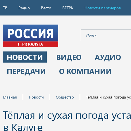
ТВ
Радио
Вести
ВГТРК
Новости партнёров
НОВОСТИ
ВИДЕО
АУДИО
ПЕРЕДАЧИ
О КОМПАНИИ
Главная
Новости
Общество
Тёплая и сухая погода ус
Тёплая и сухая погода уст
в Калуге