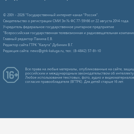
© 2001 - 2026 "Государственный интернет-канал "Россия".
Свидетельство о регистрации СМИ Эл № ФС 77-59166 от 22 августа 2014 года.
Учредитель федеральное государственное унитарное предприятие
"Всероссийская государственная телевизионная и радиовещательная компания
Главный редактор Панина Е.В.
Редактор сайта ГТРК "Калуга" Дубинин В.Г.
Редакция сайта: news@gtrk-kaluga.ru, тел.: (8-4842) 57-81-10
Все права на любые материалы, опубликованные на сайте, защищ
российским и международным законодательством об интеллекту
Любое использование текстовых, фото, аудио и видеоматериалов
согласия правообладателя (ВГТРК). Для детей старше 16 лет.