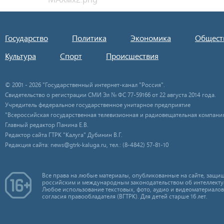
Государство
Политика
Экономика
Общест
Культура
Спорт
Происшествия
© 2001 - 2026 "Государственный интернет-канал "Россия".
Свидетельство о регистрации СМИ Эл № ФС 77-59166 от 22 августа 2014 года.
Учредитель федеральное государственное унитарное предприятие
"Всероссийская государственная телевизионная и радиовещательная компания
Главный редактор Панина Е.В.
Редактор сайта ГТРК "Калуга" Дубинин В.Г.
Редакция сайта: news@gtrk-kaluga.ru, тел.: (8-4842) 57-81-10
Все права на любые материалы, опубликованные на сайте, защищ
российским и международным законодательством об интеллекту
Любое использование текстовых, фото, аудио и видеоматериалов
согласия правообладателя (ВГТРК). Для детей старше 16 лет.