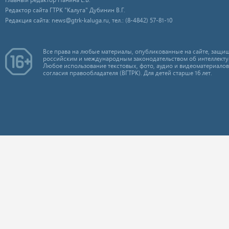
Редактор сайта ГТРК "Калуга" Дубинин В.Г.
Редакция сайта: news@gtrk-kaluga.ru, тел.: (8-4842) 57-81-10
Все права на любые материалы, опубликованные на сайте, защищ
российским и международным законодательством об интеллекту
Любое использование текстовых, фото, аудио и видеоматериалов
согласия правообладателя (ВГТРК). Для детей старше 16 лет.