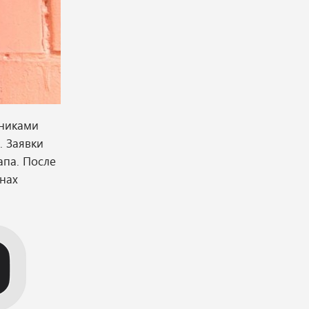
тниками
. Заявки
апа. После
нах