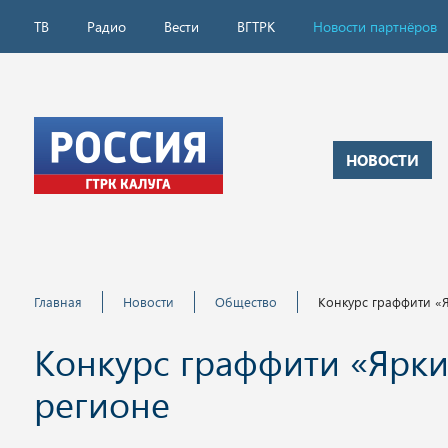
ТВ
Радио
Вести
ВГТРК
Новости партнёров
НОВОСТИ
Главная
Новости
Общество
Конкурс граффити «
Конкурс граффити «Ярки
регионе