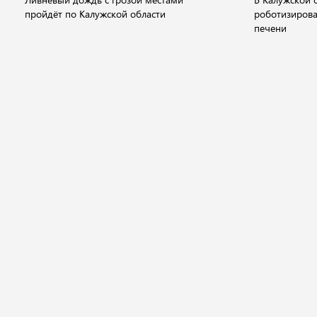
пройдёт по Калужской области
роботизиров
печени
Новости
Видео
Аудио
Передачи
Государство
Политика
Экономика
Общ
© 2001 - 2026 "Государственный интернет-канал "Россия".
Свидетельство о регистрации СМИ Эл № ФС 77-59166 от 22 августа 2014 год
Учредитель федеральное государственное унитарное предприятие
"Всероссийская государственная телевизионная и радиовещательная комп
Главный редактор Панина Е.В.