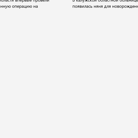
анную операцию на
появилась няня для новорожден
О компании
ество
Культура
Спорт
Происшествия
а.
ания".