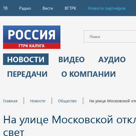
ТВ
Радио
Вести
ВГТРК
Новости партнёров
НОВОСТИ
ВИДЕО
АУДИО
ПЕРЕДАЧИ
О КОМПАНИИ
Главная
Новости
Общество
На улице Московской от
На улице Московской отк
свет