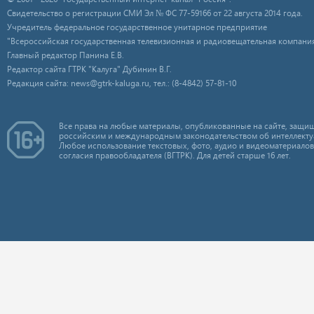
Свидетельство о регистрации СМИ Эл № ФС 77-59166 от 22 августа 2014 года.
Учредитель федеральное государственное унитарное предприятие
"Всероссийская государственная телевизионная и радиовещательная компания
Главный редактор Панина Е.В.
Редактор сайта ГТРК "Калуга" Дубинин В.Г.
Редакция сайта: news@gtrk-kaluga.ru, тел.: (8-4842) 57-81-10
Все права на любые материалы, опубликованные на сайте, защищ
российским и международным законодательством об интеллекту
Любое использование текстовых, фото, аудио и видеоматериалов
согласия правообладателя (ВГТРК). Для детей старше 16 лет.