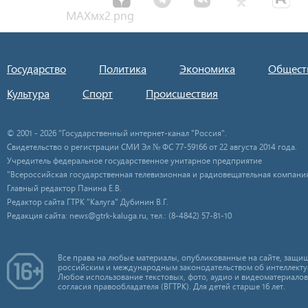
Государство
Политика
Экономика
Общест
Культура
Спорт
Происшествия
© 2001 - 2026 "Государственный интернет-канал "Россия".
Свидетельство о регистрации СМИ Эл № ФС 77-59166 от 22 августа 2014 года.
Учредитель федеральное государственное унитарное предприятие
"Всероссийская государственная телевизионная и радиовещательная компания
Главный редактор Панина Е.В.
Редактор сайта ГТРК "Калуга" Дубинин В.Г.
Редакция сайта: news@gtrk-kaluga.ru, тел.: (8-4842) 57-81-10
Все права на любые материалы, опубликованные на сайте, защищ
российским и международным законодательством об интеллекту
Любое использование текстовых, фото, аудио и видеоматериалов
согласия правообладателя (ВГТРК). Для детей старше 16 лет.