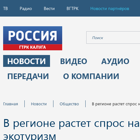
ТВ
Радио
Вести
ВГТРК
Новости партнёров
НОВОСТИ
ВИДЕО
АУДИО
ПЕРЕДАЧИ
О КОМПАНИИ
Главная
Новости
Общество
В регионе растет спрос 
В регионе растет спрос на
экотуризм