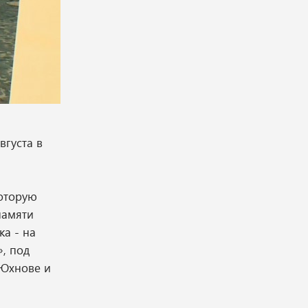
вгуста в
которую
памяти
а - на
», под
 Юхнове и