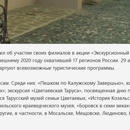
л об участии своих филиалов в акции «Экскурсионный
ешнему 2020 году охватившей 17 регионов России. 29 а
тартуют всевозможные туристические программы.
ресам. Среди них: «Пешком по Калужскому Завершью», 
»; экскурсия «Цветаевская Таруса», посвященная дню 
я Тарусский музей семьи Цветаевых; «История Козельск
ельского краеведческого музея; «Боровск в семи веках
ругие, в частности, в Мосальске, Мещовске, Людиново,