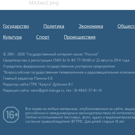
Государство
Политика
Экономика
Общест
Культура
Спорт
Происшествия
© 2001 - 2026 "Государственный интернет-канал "Россия".
Свидетельство о регистрации СМИ Эл № ФС 77-59166 от 22 августа 2014 года.
Учредитель федеральное государственное унитарное предприятие
"Всероссийская государственная телевизионная и радиовещательная компания
Главный редактор Панина Е.В.
Редактор сайта ГТРК "Калуга" Дубинин В.Г.
Редакция сайта: news@gtrk-kaluga.ru, тел.: (8-4842) 57-81-10
Все права на любые материалы, опубликованные на сайте, защищ
российским и международным законодательством об интеллекту
Любое использование текстовых, фото, аудио и видеоматериалов
согласия правообладателя (ВГТРК). Для детей старше 16 лет.