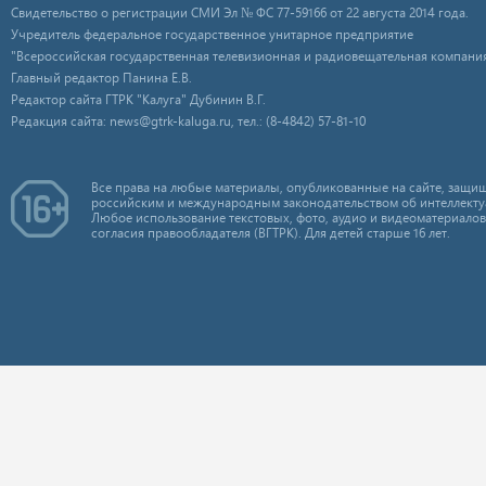
Свидетельство о регистрации СМИ Эл № ФС 77-59166 от 22 августа 2014 года.
Учредитель федеральное государственное унитарное предприятие
"Всероссийская государственная телевизионная и радиовещательная компания
Главный редактор Панина Е.В.
Редактор сайта ГТРК "Калуга" Дубинин В.Г.
Редакция сайта: news@gtrk-kaluga.ru, тел.: (8-4842) 57-81-10
Все права на любые материалы, опубликованные на сайте, защищ
российским и международным законодательством об интеллекту
Любое использование текстовых, фото, аудио и видеоматериалов
согласия правообладателя (ВГТРК). Для детей старше 16 лет.