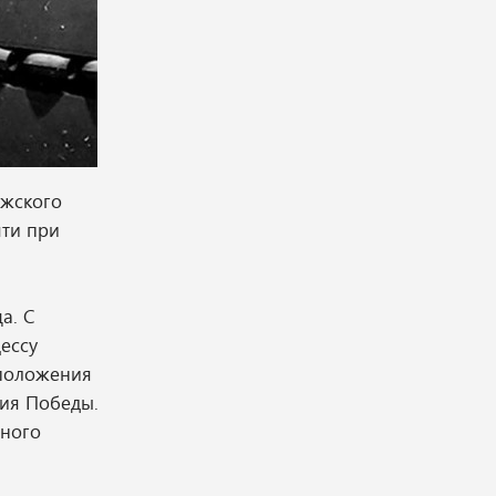
ужского
яти при
а. С
ессу
сположения
тия Победы.
нного