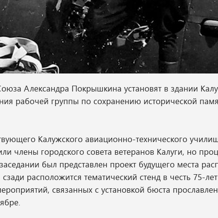
Союза Александра Покрышкина установят в здании Кал
ания рабочей группы по сохранению исторической пам
ствующего Калужского авиационно-технического училищ
ли члены городского совета ветеранов Калуги, но проц
аседании был представлен проект будущего места ра
, сзади расположится тематический стенд в честь 75-ле
ероприятий, связанных с установкой бюста прославле
тябре.