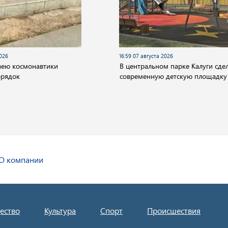
2026
16:59 07 августа 2026
зею космонавтики
В центральном парке Калуги сде
орядок
современную детскую площадку
О компании
ество
Культура
Спорт
Происшествия