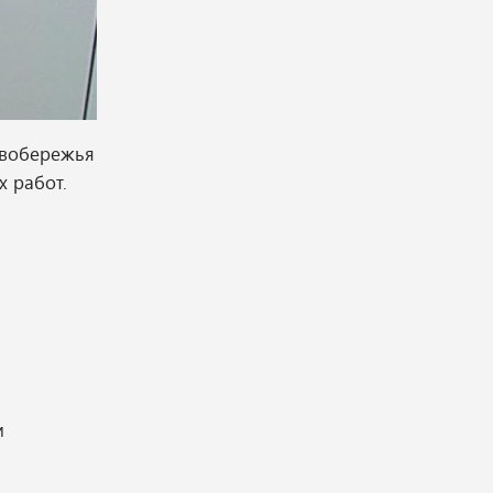
авобережья
 работ.
и