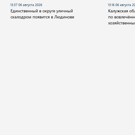
13:37 06 августа 2026
13:16 06 августа 2
Единственный в округе уличный
Калужская обл
скалодром появится в Людинове
по вовлечённ
хозяйственны
Новости
Видео
Аудио
Передачи
Государство
Политика
Экономика
Общ
© 2001 - 2026 "Государственный интернет-канал "Россия".
Свидетельство о регистрации СМИ Эл № ФС 77-59166 от 22 августа 2014 год
Учредитель федеральное государственное унитарное предприятие