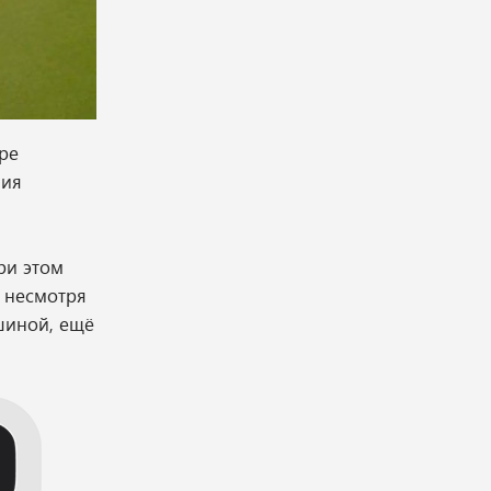
ре
ния
ри этом
, несмотря
шиной, ещё