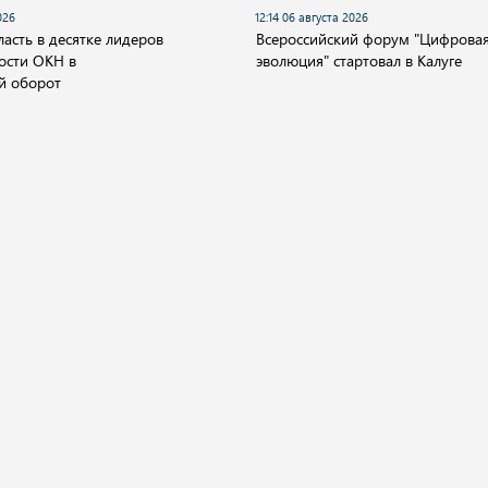
026
12:14 06 августа 2026
асть в десятке лидеров
Всероссийский форум "Цифрова
ости ОКН в
эволюция" стартовал в Калуге
й оборот
О компании
ество
Культура
Спорт
Происшествия
а.