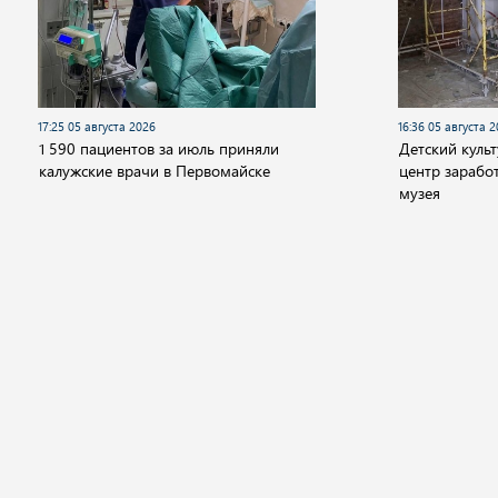
17:25 05 августа 2026
16:36 05 августа 
1 590 пациентов за июль приняли
Детский куль
калужские врачи в Первомайске
центр заработ
музея
Новости
Видео
Аудио
Передачи
Государство
Политика
Экономика
Общ