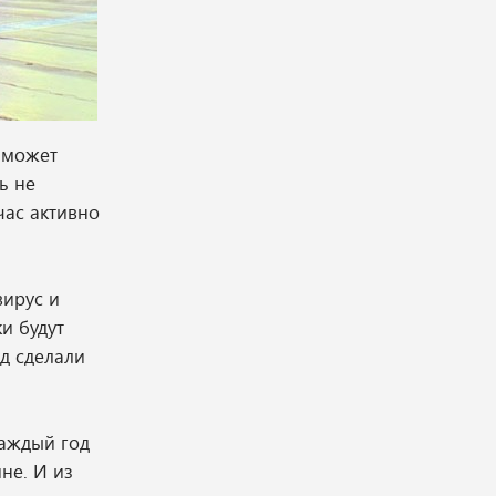
х может
ь не
час активно
вирус и
и будут
нд сделали
каждый год
не. И из