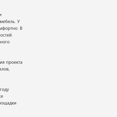
и
мебель. У
омфортно. В
остей.
нного
ция проекта
злов,
году
же
площадки