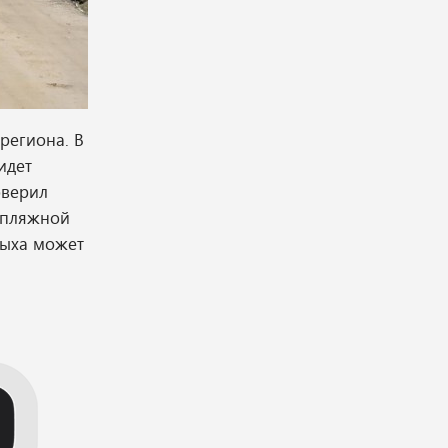
региона. В
идет
оверил
я пляжной
дыха может