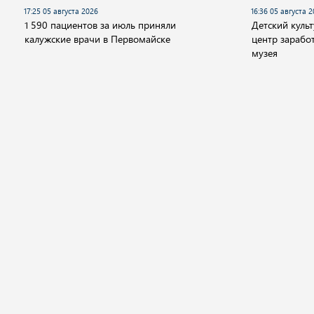
17:25 05 августа 2026
16:36 05 августа 
1 590 пациентов за июль приняли
Детский куль
калужские врачи в Первомайске
центр заработ
музея
Новости
Видео
Аудио
Передачи
Государство
Политика
Экономика
Общ
© 2001 - 2026 "Государственный интернет-канал "Россия".
Свидетельство о регистрации СМИ Эл № ФС 77-59166 от 22 августа 2014 год
Учредитель федеральное государственное унитарное предприятие