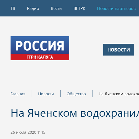
ТВ
Радио
Вести
ВГТРК
Новости партнёров
НОВОСТИ
Главная
Новости
Общество
На Яченском водох
На Яченском водохрани
26 июля 2020 11:15