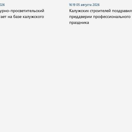
2026
16:19 05 августа 2026
турно-просветительский
Калужских строителей поздравил
ает на базе калужского
преддверии профессионального
праздника
О компании
ество
Культура
Спорт
Происшествия
а.