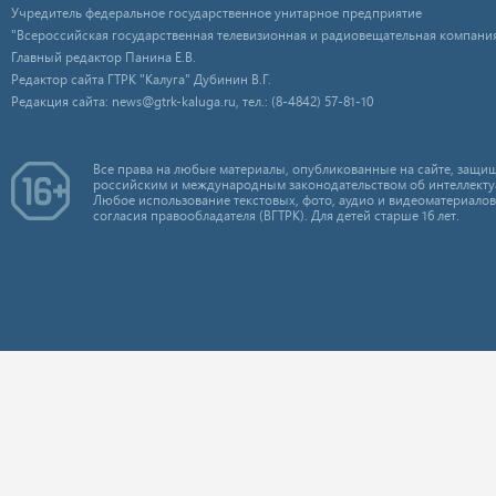
Учредитель федеральное государственное унитарное предприятие
"Всероссийская государственная телевизионная и радиовещательная компания
Главный редактор Панина Е.В.
Редактор сайта ГТРК "Калуга" Дубинин В.Г.
Редакция сайта: news@gtrk-kaluga.ru, тел.: (8-4842) 57-81-10
Все права на любые материалы, опубликованные на сайте, защищ
российским и международным законодательством об интеллекту
Любое использование текстовых, фото, аудио и видеоматериалов
согласия правообладателя (ВГТРК). Для детей старше 16 лет.