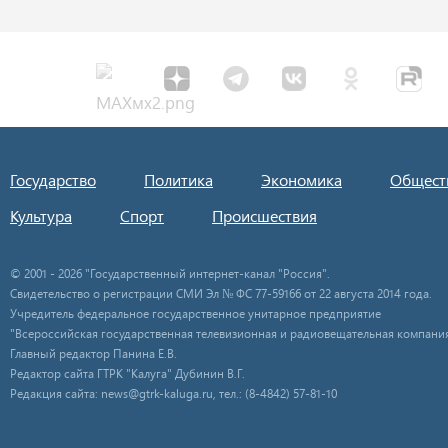
Государство
Политика
Экономика
Общест
Культура
Спорт
Происшествия
© 2001 - 2026 "Государственный интернет-канал "Россия".
Свидетельство о регистрации СМИ Эл № ФС 77-59166 от 22 августа 2014 года.
Учредитель федеральное государственное унитарное предприятие
"Всероссийская государственная телевизионная и радиовещательная компания
Главный редактор Панина Е.В.
Редактор сайта ГТРК "Калуга" Дубинин В.Г.
Редакция сайта: news@gtrk-kaluga.ru, тел.: (8-4842) 57-81-10