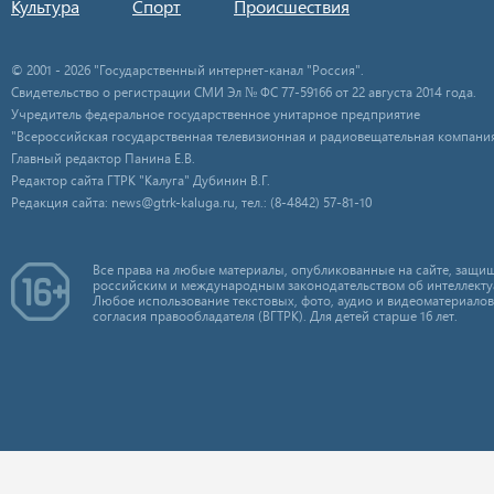
Культура
Спорт
Происшествия
© 2001 - 2026 "Государственный интернет-канал "Россия".
Свидетельство о регистрации СМИ Эл № ФС 77-59166 от 22 августа 2014 года.
Учредитель федеральное государственное унитарное предприятие
"Всероссийская государственная телевизионная и радиовещательная компания
Главный редактор Панина Е.В.
Редактор сайта ГТРК "Калуга" Дубинин В.Г.
Редакция сайта: news@gtrk-kaluga.ru, тел.: (8-4842) 57-81-10
Все права на любые материалы, опубликованные на сайте, защищ
российским и международным законодательством об интеллекту
Любое использование текстовых, фото, аудио и видеоматериалов
согласия правообладателя (ВГТРК). Для детей старше 16 лет.